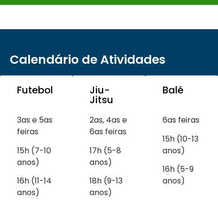
Calendário de Atividades
Futebol
Jiu-
Balé
Jitsu
3as e 5as
2as, 4as e
6as feiras
feiras
6as feiras
15h (10-13
15h (7-10
17h (5-8
anos)
anos)
anos)
16h (5-9
16h (11-14
18h (9-13
anos)
anos)
anos)