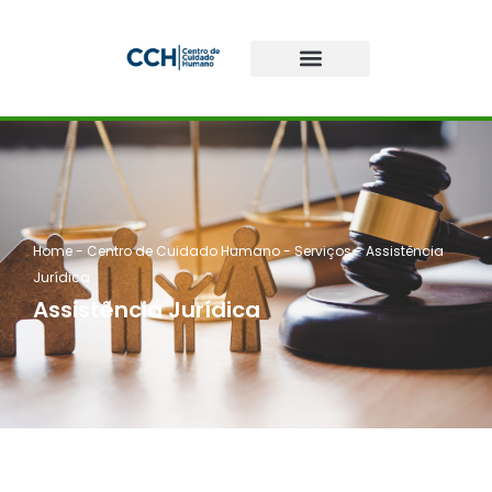
Home
-
Centro de Cuidado Humano
-
Serviços
-
Assistência
Jurídica
Assistência Jurídica