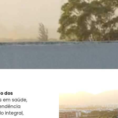
io dos
os em saúde,
pendência
 integral,