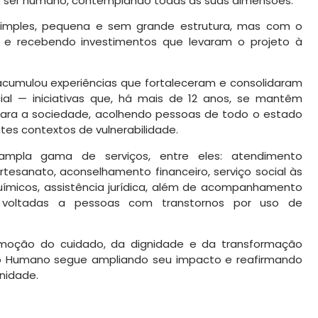
o ser humano, contemplando todas as suas dimensões.
mples, pequena e sem grande estrutura, mas com o
e recebendo investimentos que levaram o projeto à
 acumulou experiências que fortaleceram e consolidaram
ial — iniciativas que, há mais de 12 anos, se mantêm
para a sociedade, acolhendo pessoas de todo o estado
tes contextos de vulnerabilidade.
mpla gama de serviços, entre eles: atendimento
artesanato, aconselhamento financeiro, serviço social às
ímicos, assistência jurídica, além de acompanhamento
s voltadas a pessoas com transtornos por uso de
oção do cuidado, da dignidade e da transformação
do Humano segue ampliando seu impacto e reafirmando
nidade.